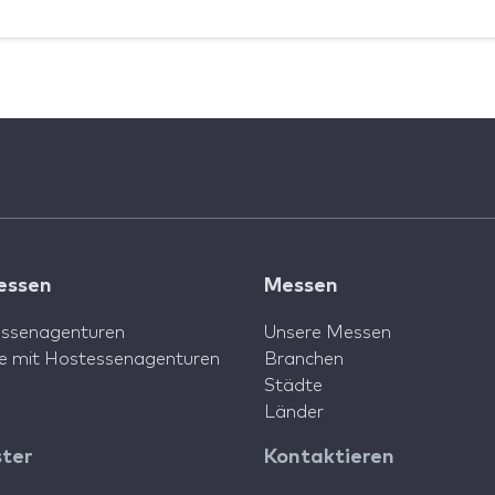
essen
Messen
ssenagenturen
Unsere Messen
e mit Hostessenagenturen
Branchen
Städte
Länder
ster
Kontaktieren