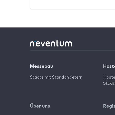
Messebau
Host
Städte mit Standanbietern
Hoste
Städt
Über uns
Regi