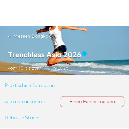
Messen Bangkok
Trenchless Asia 2026
vom
10
bis zum
11 Juni 2026
Praktische Information
wie man ankommt
Einen Fehler melden
Gebaute Stands