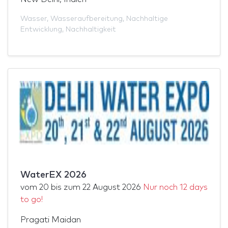
Wasser
,
Wasseraufbereitung
,
Nachhaltige
Entwicklung
,
Nachhaltigkeit
WaterEX 2026
vom
20
bis zum
22 August 2026
Nur noch 12 days
to go!
Pragati Maidan