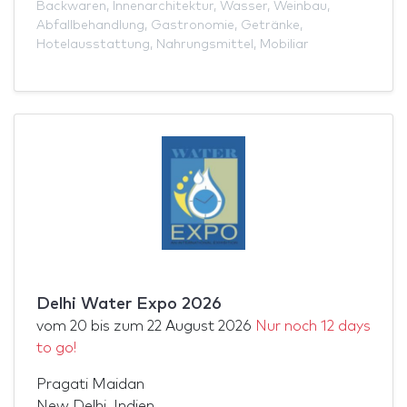
Backwaren
,
Innenarchitektur
,
Wasser
,
Weinbau
,
Abfallbehandlung
,
Gastronomie
,
Getränke
,
Hotelausstattung
,
Nahrungsmittel
,
Mobiliar
Delhi Water Expo 2026
vom
20
bis zum
22 August 2026
Nur noch 12 days
to go!
Pragati Maidan
New Delhi, Indien