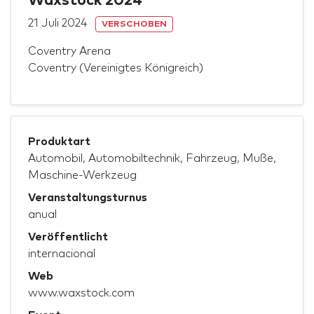
Waxstock 2024
21 Juli 2024
VERSCHOBEN
Coventry Arena
Coventry (Vereinigtes Königreich)
Produktart
Automobil, Automobiltechnik, Fahrzeug, Muße,
Maschine-Werkzeug
Veranstaltungsturnus
anual
Veröffentlicht
internacional
Web
www.waxstock.com