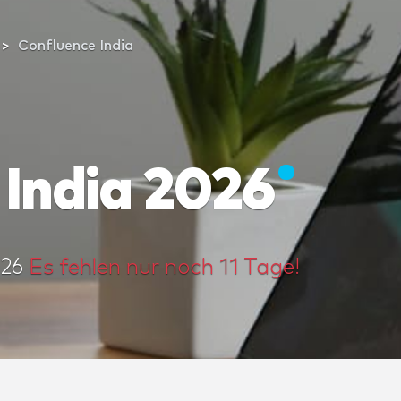
Confluence India
 India 2026
026
Es fehlen nur noch 11 Tage!