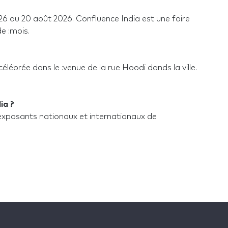
26 au 20 août 2026. Confluence India est une foire
de :mois.
célébrée dans le :venue de la rue Hoodi dands la ville.
ia ?
exposants nationaux et internationaux de