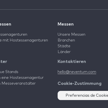
essen
Messen
ssenagenturen
Unsere Messen
e mit Hostessenagenturen
Branchen
Städte
Länder
ster
Kontaktieren
aue Stands
hello@neventum.com
in eine Hostessenagentur
in Messeveranstalter
Cookie-Zustimmung
Preferencias de Cooki