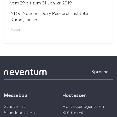
vom
29
bis zum
31 Januar 2019
NDRI National Dairy Research Institute
Karnal, Indien
Essen
Sprache
Messebau
Hostessen
Städte mit
Hostessenagenturen
Standanbietern
Städte mit